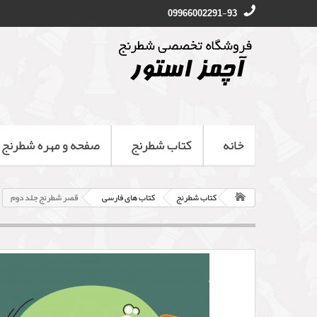
09966002291-93
خانه
کتاب شطرنج
صفحه و مهره شطرنج
کتاب شطرنج
کتاب های فارسی
قصر شطرنج جلد دوم