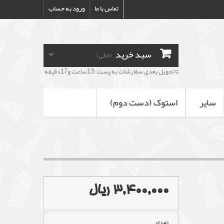
تماس با ما
ورود به حساب
سبد خرید
(خالی)
تا تحویل بعدی سفارشات به پست: 13ساعت و17دقیقه
سایر
استوک (دست دوم)
3,400,000 ریال
تعداد