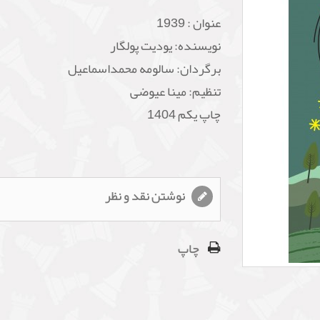
عنوان :
1939
نویسنده: یودیت پولگار
برگردان: سالومه محمداسماعیل
تنظیم: مینا عیوضی
چاپ یکم 1404
نوشتن نقد و نظر
چاپ