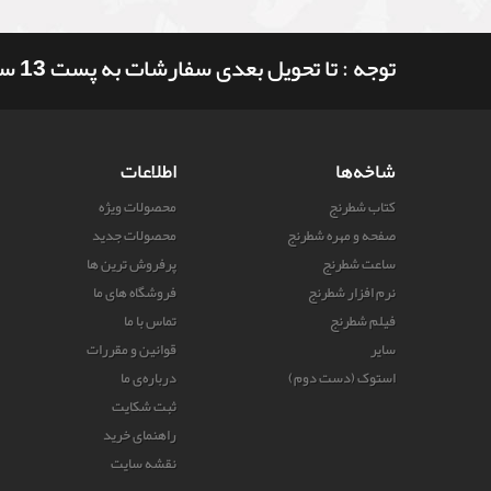
توجه : تا تحویل بعدی سفارشات به پست 13 ساعت و 17 دقیقه وقت دارید
شاخه‌ها
اطلاعات
کتاب شطرنج
محصولات ویژه
صفحه و مهره شطرنج
محصولات جدید
ساعت شطرنج
پرفروش ترین‌ ها
نرم افزار شطرنج
فروشگاه های ما
فیلم شطرنج
تماس با ما
سایر
قوانین و مقررات
استوک (دست دوم)
درباره‌ی ما
ثبت شکایت
راهنمای خرید
نقشه سایت