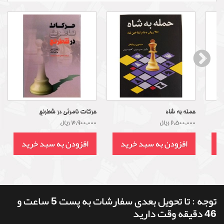
حمله به شاه
حرکات نامرئی در شطرنج
2,500,000 ریال
3,900,000 ریال
د
افزودن به سبد خرید
افزودن به سبد خرید
توجه : تا تحویل بعدی سفارشات به پست 5 ساعت و
46 دقیقه وقت دارید