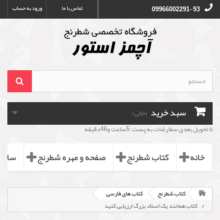
تماس با ما
ورود به حساب
09966002291-93
سبد خرید
(خالی)
تا تحویل بعدی سفارشات به پست: 5ساعت و46دقیقه
خانه
کتاب شطرنج
صفحه و مهره شطرنج
ساعت
کتاب شطرنج
کتاب های فارسی
کتاب همانند یک استاد بزرگ ارزیابی کنید