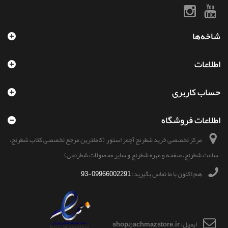
شاخه‌ها
اطلاعات
حساب کاربری
اطلاعات فروشگاه
مرکز تخصصی خرید شطرنج آچمز استور, (کاملترین مرجع تخصصی کتاب شطرنج،
ساعت شطرنج، صفحه و مهره شطرنج و سایر محصولات شطرنجی)
هم اکنون با ما تماس بگیرید:
09966002291-93
ایمیل:
shop@achmazstore.ir