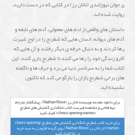
ی جوان نیوزلندی (ناتان رز) در کتابی که در دست دارید،
روایت شده اند.
داستان های واقعی از ادم های معمولی، آدم های نابغه و
آدم های دیوانه، انسان هایی که شطرنج را در اوج شهرت
رها کردند و به دنبال حرفه ی دیگر رفتند و آن هایی که
کارو زندگی خود را رها می کنند تا شطرنج بازی کنند. این
کتاب شما را به سرتاسر دنیا می برد و حرف ها و ناگفته
های برخی شطرنج بازان را بازگو می کند که تاکنون
نشنیده اید.
برای دانلود مقدمه نویسنده ناتان رز (Nathan Rose) ، پیشگفتار مترجم
نیما فلاحی و مشاهده فهرست کتاب نامگذاری گشایش های شطرنج
(chess opening names) کلیک کنید
برای خرید کتاب شطرنج نامگذاری گشایش های شطرنج (chess opening
names) اثر ناتان رز (Nathan Rose) روی گزینه افزودن به سبد خرید
در بالا کلیک کنید