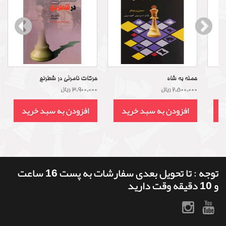
حمله به شاه
حرکات نامرئی در شطرنج
2,500,000 ریال
3,900,000 ریال
د
افزودن به سبد خرید
افزودن به سبد خرید
توجه : تا تحویل بعدی سفارشات به پست 16 ساعت
و 10 دقیقه وقت دارید