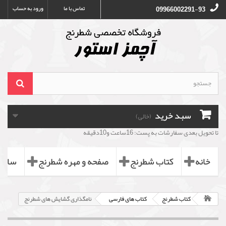
تماس با ما
ورود به حساب
09966002291-93
سبد خرید
(خالی)
تا تحویل بعدی سفارشات به پست: 16ساعت و10دقیقه
خانه
کتاب شطرنج
صفحه و مهره شطرنج
ساعت
کتاب شطرنج
کتاب های فارسی
نامگذاری گشایش های شطرنج