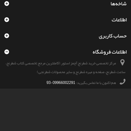
شاخه‌ها
اطلاعات
حساب کاربری
اطلاعات فروشگاه
مرکز تخصصی خرید شطرنج آچمز استور, (کاملترین مرجع تخصصی کتاب شطرنج،
ساعت شطرنج، صفحه و مهره شطرنج و سایر محصولات شطرنجی)
هم اکنون با ما تماس بگیرید:
09966002291-93
ایمیل:
shop@achmazstore.ir
© 2026
- تمامی حقوق این سایت محفوظ و مربوط به آچمزاستور می باشد.