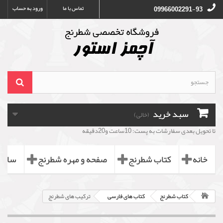
تماس با ما
ورود به حساب
09966002291-93
سبد خرید
(خالی)
تا تحویل بعدی سفارشات به پست: 10ساعت و20دقیقه
خانه
کتاب شطرنج
صفحه و مهره شطرنج
ساعت
کتاب شطرنج
کتاب های فارسی
ترکیب های شطرنج