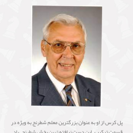
پل کرس از او به عنوان بزرگترین معلم شطرنج به ویژه در
قسمت ترکیب – این دست نیافته ترین بخش شطرنج – یاد