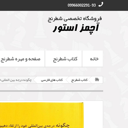
09966002291-93
خانه
کتاب شطرنج
صفحه و مهره شطرنج
کتاب شطرنج
کتاب های فارسی
چگونه درجه بین المللی خو