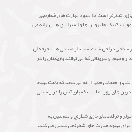
.اسمیت هر دو جنبه ی تکنیکی و روان شناختی
برای خرید کتاب شطرنج چگونه درجه بین المللی خود را ارتقا دهیم (Pump Up You Rating) اثر اکسل
نوشته آکسل اسمیت (Axel Smith) یک کتاب آموزشی درباره بازی شطرنج است که بهبود مهارت های شطرنجی