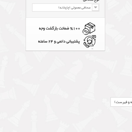
صحافی معمولی (چاپخانه)
مه و فهرست)