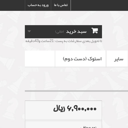
تماس با ما
ورود به حساب
سبد خرید
(خالی)
تا تحویل بعدی سفارشات به پست: 21ساعت و43دقیقه
سایر
استوک (دست دوم)
6,900,000 ریال
نوع صحافی