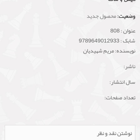
وضعیت:
محصول جدید
عنوان :
808
شابک :
9789649012933
نویسنده: مریم شهیدیان
ناشر:
سال انتشار:
تعداد صفحات:
نوشتن نقد و نظر