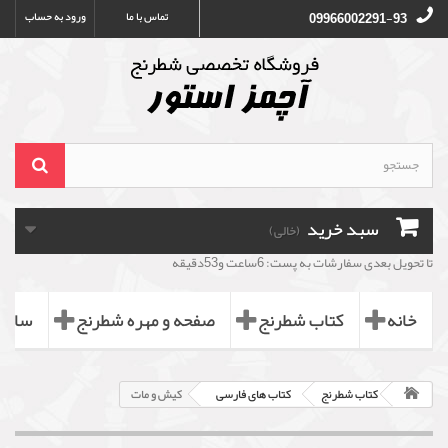
تماس با ما
ورود به حساب
09966002291-93
سبد خرید
(خالی)
تا تحویل بعدی سفارشات به پست: 6ساعت و53دقیقه
خانه
کتاب شطرنج
صفحه و مهره شطرنج
ساعت
کتاب شطرنج
کتاب های فارسی
کیش و مات