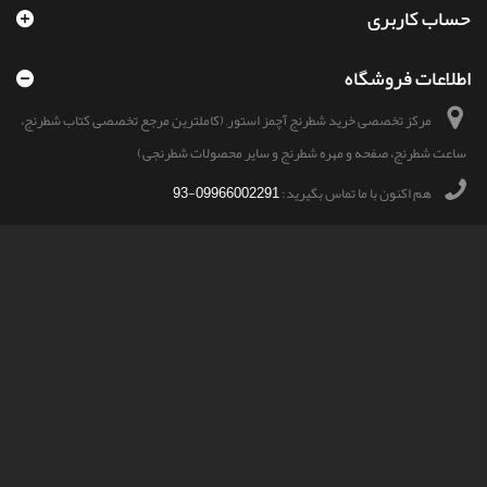
حساب کاربری
اطلاعات فروشگاه
مرکز تخصصی خرید شطرنج آچمز استور, (کاملترین مرجع تخصصی کتاب شطرنج،
ساعت شطرنج، صفحه و مهره شطرنج و سایر محصولات شطرنجی)
هم اکنون با ما تماس بگیرید:
09966002291-93
ایمیل:
shop@achmazstore.ir
© 2026
- تمامی حقوق این سایت محفوظ و مربوط به آچمزاستور می باشد.