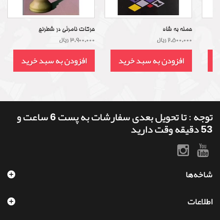
حمله به شاه
حرکات نامرئی در شطرنج
2,500,000 ریال
3,900,000 ریال
د
افزودن به سبد خرید
افزودن به سبد خرید
توجه : تا تحویل بعدی سفارشات به پست 6 ساعت و
53 دقیقه وقت دارید
شاخه‌ها
اطلاعات