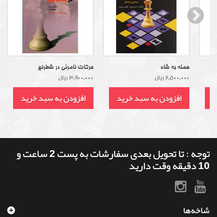
حمله به شاه
حرکات نامرئی در شطرنج
2,500,000 ریال
3,900,000 ریال
د
افزودن به سبد خرید
افزودن به سبد خرید
توجه : تا تحویل بعدی سفارشات به پست 2 ساعت و
10 دقیقه وقت دارید
شاخه‌ها