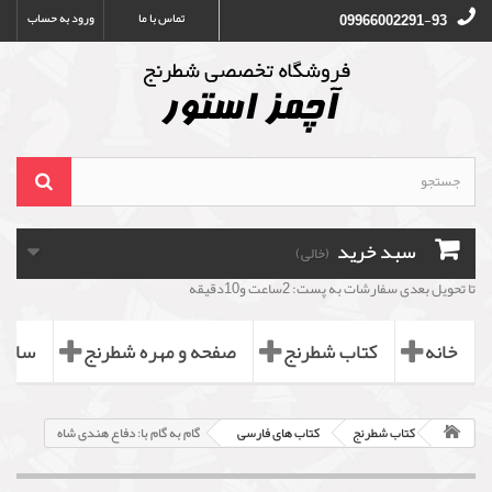
تماس با ما
ورود به حساب
09966002291-93
سبد خرید
(خالی)
تا تحویل بعدی سفارشات به پست: 2ساعت و10دقیقه
خانه
کتاب شطرنج
صفحه و مهره شطرنج
ساعت
کتاب شطرنج
کتاب های فارسی
گام به گام با: دفاع هندی شاه