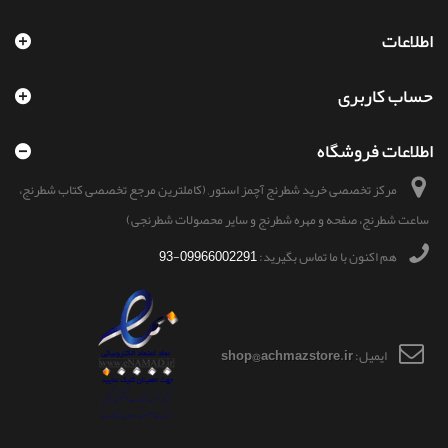
اطلاعات
حساب کاربری
اطلاعات فروشگاه
مرکز تخصصی خرید شطرنج آچمز استور, (کاملترین مرجع تخصصی کتاب شطرنج،
ساعت شطرنج، صفحه و مهره شطرنج و سایر محصولات شطرنجی)
هم اکنون با ما تماس بگیرید:
09966002291-93
ایمیل:
shop@achmazstore.ir