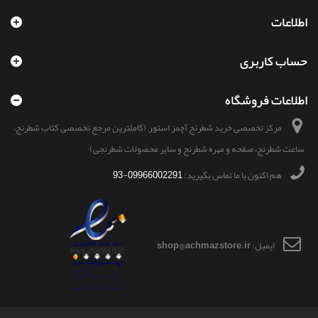
اطلاعات
حساب کاربری
اطلاعات فروشگاه
مرکز تخصصی خرید شطرنج آچمز استور, (کاملترین مرجع تخصصی کتاب شطرنج،
ساعت شطرنج، صفحه و مهره شطرنج و سایر محصولات شطرنجی)
هم اکنون با ما تماس بگیرید:
09966002291-93
ایمیل:
shop@achmazstore.ir