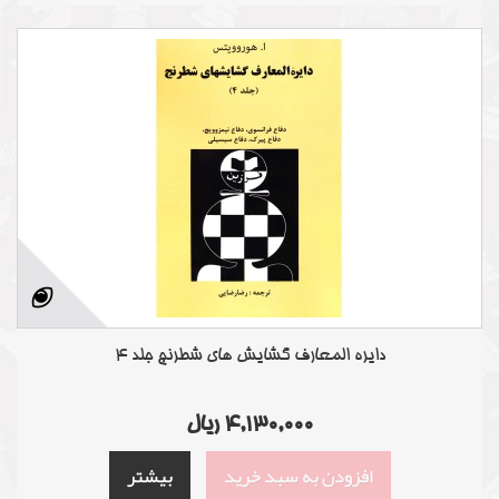
دایره المعارف گشایش های شطرنج جلد 4
4,130,000 ریال
افزودن به سبد خرید
بیشتر