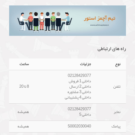
راه های ارتباطی
نوع
جزئیات
ساعت
02128429377
داخلی 1 فروش
تلفن
داخلی 2 ارسال
8 تا 20
داخلی 3 مشاوره
داخلی 4 پشتیبانی
02128429377
نمابر
همیشه
داخلی 5
پیامک
50002030040
همیشه