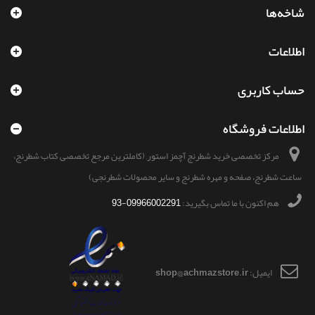
شاخه‌ها
اطلاعات
حساب کاربری
اطلاعات فروشگاه
مرکز تخصصی خرید شطرنج آچمز استور, (کاملترین مرجع تخصصی کتاب شطرنج،
ساعت شطرنج، صفحه و مهره شطرنج و سایر محصولات شطرنجی)
هم اکنون با ما تماس بگیرید:
09966002291-93
ایمیل:
shop@achmazstore.ir