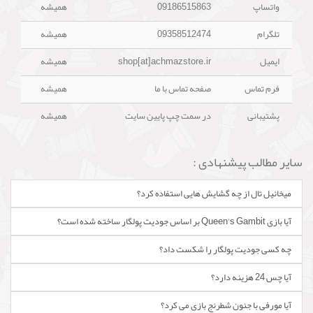
واتساپ
09186515863
همیشه
تلگرام
09358512474
همیشه
ایمیل
shop[at]achmazstore.ir
همیشه
فرم تماس
صفحه تماس با ما
همیشه
پشتیبانی
در سمت چپ پایین سایت
همیشه
سایر مطالب پیشنهادی :
میخائیل تال از چه گشایش هایی استفاده کرد؟
آیا بازی Queen's Gambit بر اساس جودیت پولگار ساخته شده است؟
چه کسی جودیت پولگار را شکست داد؟
آیا چس 24 هزینه دارد؟
آیا مورفی با جنون شطرنج بازی می کرد؟