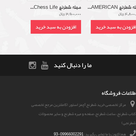
شطرنج AMERICAN...
مجله شطرنج Chess Life...
4,80 ریال
3,900,000 ریال
فزودن به سبد خرید
افزودن به سبد خرید
ما را دنبال کنید
طلاعات فروشگاه
مرکز تخصصی خرید شطرنج آچمز استور, (کاملترین مرجع تخصصی
کتاب شطرنج، ساعت شطرنج، صفحه و مهره شطرنج و سایر محصولات
شطرنجی)
هم اکنون با ما تماس بگیرید:
09966002291-93