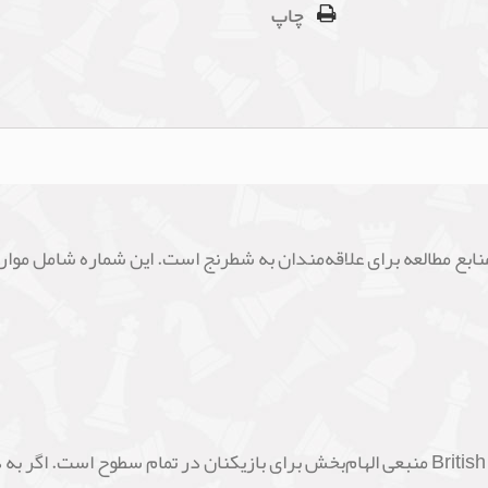
چاپ
با بیش از یک قرن سابقه، مجله British Chess Magazine منبعی الهام‌بخش برای بازیکنان در