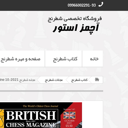
09966002291-93
خانه
کتاب شطرنج
صفحه و مهره شطرنج
کتاب شطرنج
مجلات شطرنج
مجله شطرنج British Chess Magazine 10/2021