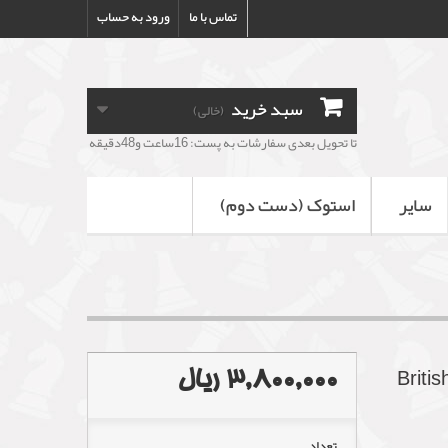
تماس با ما
ورود به حساب
سبد خرید
(خالی)
تا تحویل بعدی سفارشات به پست: 16ساعت و48دقیقه
سایر
استوک (دست دوم)
3,800,000 ریال
تعداد