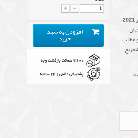
،
هان
افزودن به سبد
خرید
 مطالب
شطرنج
ما