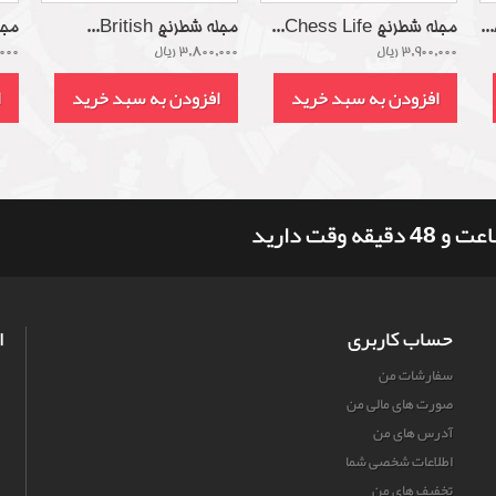
مجله شطرنج Chess Life...
مجله شطرنج British...
مجله 
3,900,000 ریال
3,800,000 ریال
0,000
افزودن به سبد خرید
افزودن به سبد خرید
ا
حساب کاربری
ا
سفارشات من
صورت های مالی من
آدرس های من
اطلاعات شخصی شما
تخفیف های من