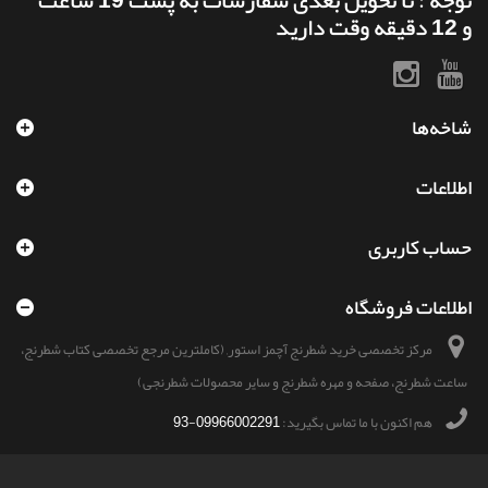
توجه : تا تحویل بعدی سفارشات به پست 19 ساعت
و 12 دقیقه وقت دارید
شاخه‌ها
اطلاعات
حساب کاربری
اطلاعات فروشگاه
مرکز تخصصی خرید شطرنج آچمز استور, (کاملترین مرجع تخصصی کتاب شطرنج،
ساعت شطرنج، صفحه و مهره شطرنج و سایر محصولات شطرنجی)
هم اکنون با ما تماس بگیرید:
09966002291-93