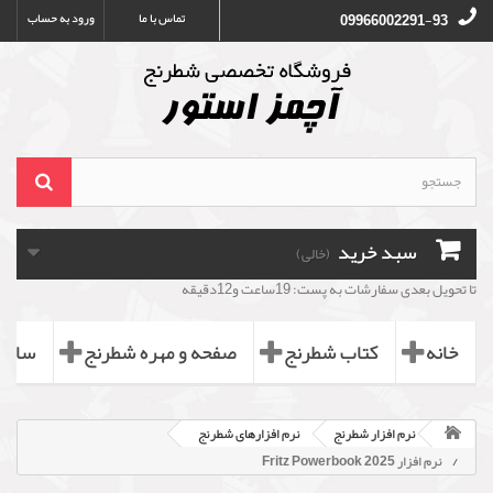
تماس با ما
ورود به حساب
09966002291-93
سبد خرید
(خالی)
تا تحویل بعدی سفارشات به پست: 19ساعت و12دقیقه
خانه
کتاب شطرنج
صفحه و مهره شطرنج
ساعت
نرم افزار شطرنج
نرم افزارهای شطرنج
نرم افزار Fritz Powerbook 2025