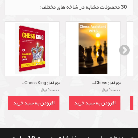
30 محصولات مشابه در شاخه های مختلف:
نرم افزار Chess...
نرم افزار Chess King...
900,000 ریال
900,000 ریال
د
افزودن به سبد خرید
افزودن به سبد خرید