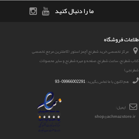
ما را دنبال کنید
طلاعات فروشگاه
مرکز تخصصی خرید شطرنج آچمز استور, (کاملترین مرجع تخصصی
کتاب شطرنج، ساعت شطرنج، صفحه و مهره شطرنج و سایر محصولات
شطرنجی)
هم اکنون با ما تماس بگیرید:
09966002291-93
ایمیل:
shop@achmazstore.ir