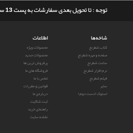
توجه : تا تحویل بعدی سفارشات به پست 13 ساعت و 39 دقیقه وقت دارید
شاخه‌ها
اطلاعات
کتاب شطرنج
محصولات ویژه
صفحه و مهره شطرنج
محصولات جدید
ساعت شطرنج
پرفروش ترین‌ ها
نرم افزار شطرنج
فروشگاه های ما
فیلم شطرنج
تماس با ما
سایر
قوانین و مقررات
استوک (دست دوم)
درباره‌ی ما
ثبت شکایت
راهنمای خرید
نقشه سایت