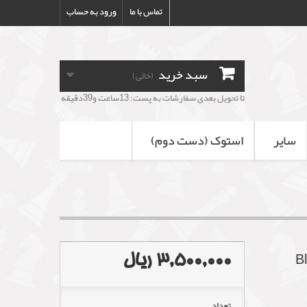
تماس با ما
ورود به حساب
سبد خرید
(خالی)
تا تحویل بعدی سفارشات به پست: 13ساعت و39دقیقه
سایر
استوک (دست دوم)
3,500,000 ریال
Blin
تعداد