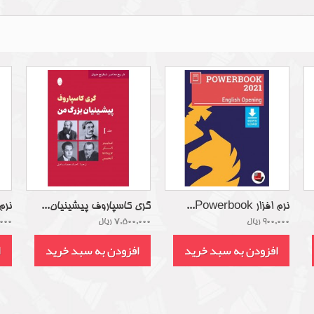
نرم افزار Powerbook...
گری کاسپاروف پیشینیان...
نرم اف
900,000 ریال
7,500,000 ریال
00,000
افزودن به سبد خرید
افزودن به سبد خرید
ا