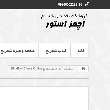
09966002291-93
خانه
کتاب شطرنج
صفحه و مهره شطرنج
اپلیکیشن آندرویدی شطرنج Blindfold Chess Offline