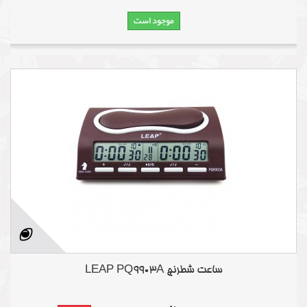
موجود است
ساعت شطرنج LEAP PQ9903A