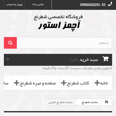
تماس با ما
ورود به حساب
09966002291-93
سبد خرید
(خالی)
تا تحویل بعدی سفارشات به پست: 10ساعت و13دقیقه
خانه
کتاب شطرنج
صفحه و مهره شطرنج
ساعت
ساعت شطرنج
ساعت شطرنج خارجی