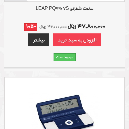
ساعت شطرنج LEAP PQ9907S
37,800,000 ریال
-10%
42,000,000 ریال
افزودن به سبد خرید
بیشتر
موجود است