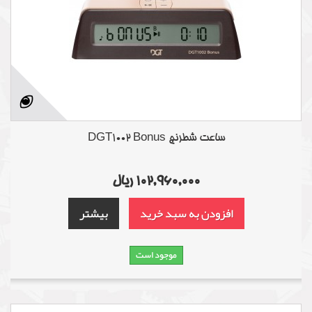
ساعت شطرنج DGT1002 Bonus
102,960,000 ریال
افزودن به سبد خرید
بیشتر
موجود است