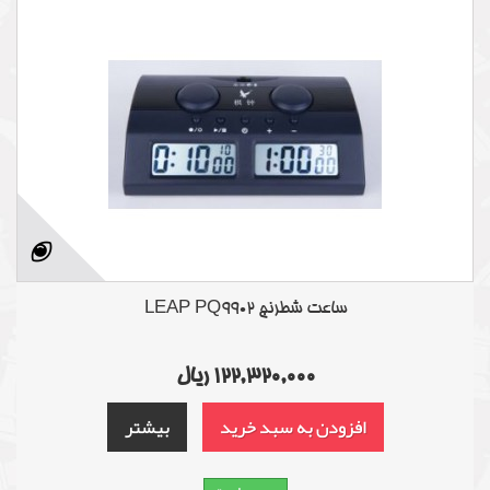
ساعت شطرنج LEAP PQ9902
122,320,000 ریال
افزودن به سبد خرید
بیشتر