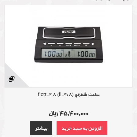
ساعت شطرنج flott-218 (fl-908)
45,400,000 ریال
افزودن به سبد خرید
بیشتر