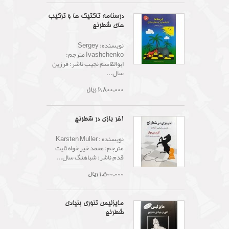
درسنامه تاکتیک ها و ترکیب
های شطرنج
نویسنده: Sergey
Ivashchenko مترجم:
ابوالقاسم نجیب ناشر: فرزین
سال...
2,800,000 ریال
آخر بازی در شطرنج
نویسنده : Karsten Muller
مترجم: محمد خیر خواه ثایت
قدم ناشر: شباهنگ سال...
1,500,000 ریال
مایزلیس تئوری بنیادی
شطرنج