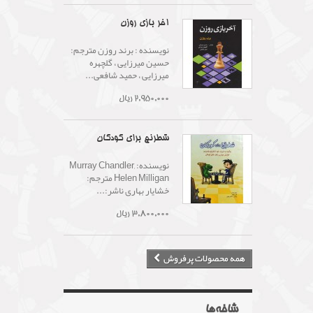
آخر بازی روزن
نویسنده : برند روزن مترجم:
حسین میرزایی ، گلچهره
میرزایی ، حمید شافعی...
2,950,000 ریال
شطرنج برای کودکان
نویسنده: Murray Chandler,
Helen Milligan مترجم:
خشایار بهاری ناشر:...
3,800,000 ریال
همه محصولات پرفروش
شاخه‌ها