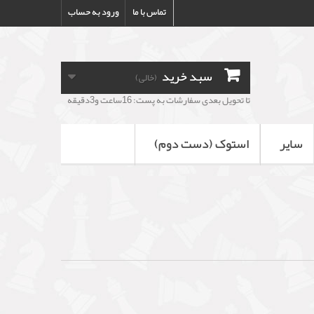
تماس با ما
ورود به حساب
سبد خرید
(خالی)
تا تحویل بعدی سفارشات به پست: 16ساعت و3دقیقه
سایر
استوک (دست دوم)