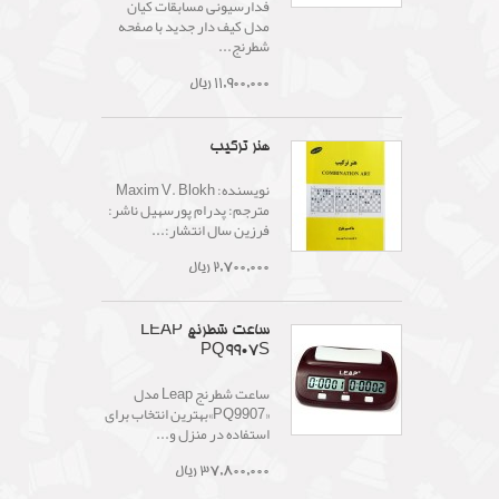
فدارسیونی مسابقات کیان
مدل کیف دار جدید با صفحه
شطرنج...
11,900,000 ریال
هنر ترکیب
نويسنده: Maxim V. Blokh
مترجم: پدرام پورسهیل ناشر:
فرزین سال انتشار:...
2,700,000 ریال
ساعت شطرنج LEAP
PQ9907S
ساعت شطرنج Leap مدل
«PQ9907»بهترین انتخاب برای
استفاده در منزل و...
37,800,000 ریال