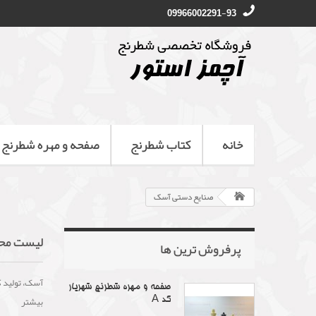
09966002291-93
خانه
کتاب شطرنج
صفحه و مهره شطرنج
صنایع دستی آسک
لیست محص
پرفروش ترین‌ ها
آسک، تولید ک
صفحه و مهره شطرنج شهریار
بیشتر
کد A