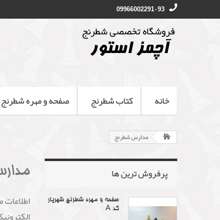
09966002291-93
خانه
کتاب شطرنج
صفحه و مهره شطرنج
مدارس شطرنج
مدارس
پرفروش ترین‌ ها
اطلاعات م
صفحه و مهره شطرنج شهریار
کد A
الکترونیک