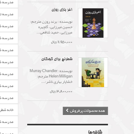
مدرسه شط
آخر بازی روزن
مدرسه تخ
نویسنده : برند روزن مترجم:
مدرسه شط
حسین میرزایی ، گلچهره
میرزایی ، حمید شافعی...
مدرسه ش
2,950,000 ریال
مدرسه شط
شطرنج برای کودکان
مدرسه شط
نویسنده: Murray Chandler,
مدرسه ش
Helen Milligan مترجم:
خشایار بهاری ناشر:...
مدرسه شط
3,800,000 ریال
مدرسه شط
خانه شطرن
همه محصولات پرفروش
مدرسه شط
مدرسه شط
شاخه‌ها