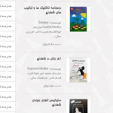
مدرسه شط
درسنامه تاکتیک ها و ترکیب
های شطرنج
مدرسه ش
نویسنده: Sergey
مدرسه شط
Ivashchenko مترجم:
ابوالقاسم نجیب ناشر: فرزین
سال...
مدرسه شط
2,800,000 ریال
مدرسه شط
مدرسه ش
آخر بازی در شطرنج
مدرسه ش
نویسنده : Karsten Muller
مترجم: محمد خیر خواه ثایت
مدرسه شط
قدم ناشر: شباهنگ سال...
مدرسه شط
1,500,000 ریال
مدرسه شط
مایزلیس تئوری بنیادی
شطرنج
مدرسه شط