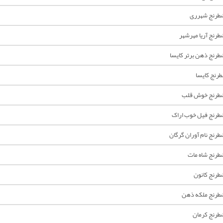
طرنج شهرری
نج آريا مهرشهر
رنج ذهن برتر کایسا
رنج کایسا
طرنج خوش قلب
رنج فیل خوب اراک
رنج نام آوران گرگان
رنج شاه مات
رنج کانون
رنج ملکه ذهن
رنج کرمان