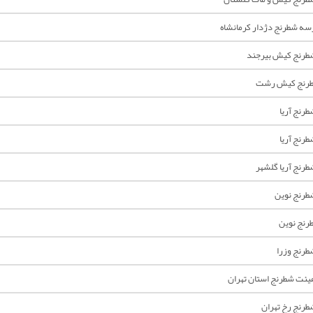
سه شطرنج دژدار کرمانشاه
رنج کیش بیرجند
طرنج کیش رشت
رنج آریا
رنج آریا
رنج آريا گلشهر
رنج نوين
رنج نوین
رنج وزرا
ئت شطرنج استان تهران
رنج رخ تهران