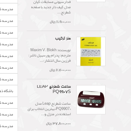
فدارسیونی مسابقات کیان
مدل کیف دار جدید با صفحه
مدرسه شط
شطرنج...
مدرسه شط
11,900,000 ریال
مدرسه شط
هنر ترکیب
مدرسه شط
نويسنده: Maxim V. Blokh
مترجم: پدرام پورسهیل ناشر:
مدرسه شط
فرزین سال انتشار:...
مدرسه شط
2,700,000 ریال
مدرسه شط
ساعت شطرنج LEAP
باشگاه ذه
PQ9907S
مدرسه شط
ساعت شطرنج Leap مدل
«PQ9907»بهترین انتخاب برای
استفاده در منزل و...
مدرسه شط
37,800,000 ریال
مدرسه شط