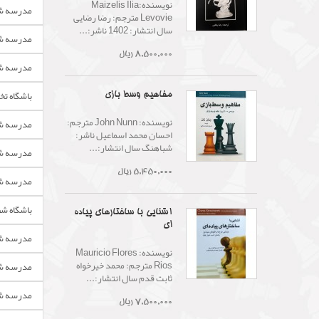
نویسنده:Maizelis Ilia
مدرسه شط
Levovie مترجم: رضا رضایی
سال انتشار: 1402 ناشر:...
مدرسه شط
8,500,000 ریال
مدرسه شط
باشگاه ت
مفاهیم وسط بازی
نويسنده: John Nunn مترجم:
مدرسه شط
احسان محمد اسماعیل ناشر:
شباهنگ سال انتشار:...
مدرسه ش
5,450,000 ریال
مدرسه شط
باشگاه شط
آشنایی با ساختارهای پیاده
ای
مدرسه ش
نویسنده: Mauricio Flores
Rios مترجم: محمد خیرخواه
مدرسه شط
ثابت قدم سال انتشار:...
مدرسه شط
7,500,000 ریال