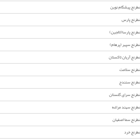
رنج پیشگام نوین
طرنج پارس
رنج پارسا(لالجین)
رنج سپهر (پرهام)
رنج آریان تاکستان
طرنج سلامت
طرنج سنندج
رنج سرای گلستان
رنج سهند مراغه
رنج سما اصفهان
رنج خرد