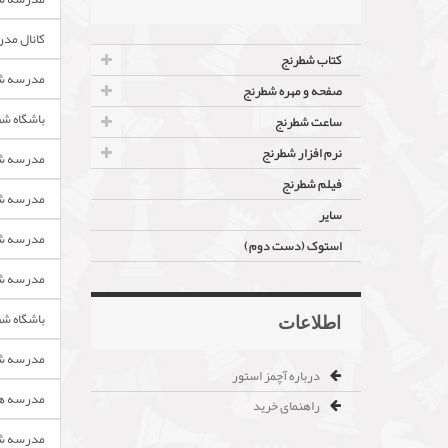
کانال مدر
کتاب شطرنج
مدرسه شط
صفحه و مهره شطرنج
باشگاه ش
ساعت شطرنج
نرم افزار شطرنج
مدرسه شط
فیلم شطرنج
مدرسه شط
سایر
مدرسه شط
استوک (دست دوم)
مدرسه شط
باشگاه شط
اطلاعات
مدرسه شط
درباره آچمز استور
مدرسه هی
راهنمای خرید
مدرسه شط