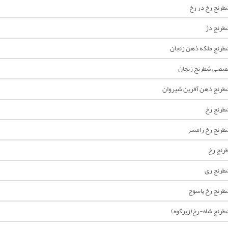
رنج رخ در رخ
رنج دژ
رنج ملکه ذهن زنجان
خصصی شطرنج زنجان
رنج ذهن آفرین شیروان
طرنج رخ
رنج رخ رامسر
رنج رخ
طرنج ری
رنج رخ یاسوج
رنج شاه-رخ(زیرکوه)