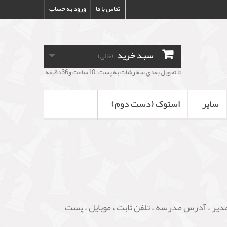
تماس با ما
ورود به حساب
سبد خرید
(خالی)
تا تحویل بعدی سفارشات به پست: 10ساعت و36دقیقه
سایر
استوک (دست دوم)
یر ، آدرس مدرسه ، تلفن ثابت ، موبایل ، پست