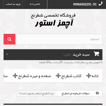
تماس با ما
ورود به حساب
09966002291-93
سبد خرید
(خالی)
تا تحویل بعدی سفارشات به پست: 20ساعت و50دقیقه
خانه
کتاب شطرنج
صفحه و مهره شطرنج
ساعت
سوالات تاریخچه ای شطرنج
چرا شطرنج اینقدر محبوب است؟