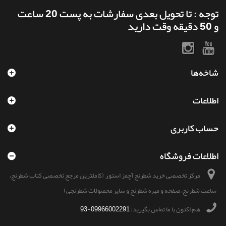
توجه : تا تحویل بعدی سفارشات به پست 20 ساعت
و 50 دقیقه وقت دارید
شاخه‌ها
اطلاعات
حساب کاربری
اطلاعات فروشگاه
مرکز تخصصی خرید شطرنج آچمز استور, (کاملترین مرجع تخصصی کتاب شطرنج،
ساعت شطرنج، صفحه و مهره شطرنج و سایر محصولات شطرنجی)
هم اکنون با ما تماس بگیرید:
09966002291-93