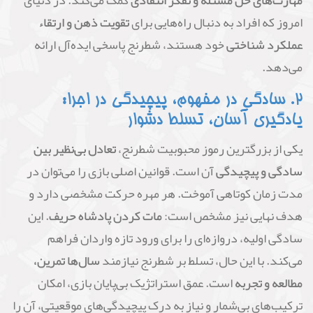
مهارت‌های حل مسئله و تفکر انتقادی
کمک می‌کند. در دنیای
امروز که افراد به دنبال راه‌هایی برای
تقویت ذهن و ارتقاء
عملکرد شناختی
خود هستند، شطرنج پاسخی ایده‌آل ارائه
می‌دهد.
۲. سادگی در مفهوم، پیچیدگی در اجرا:
یادگیری آسان، تسلط دشوار
یکی از بزرگترین رموز محبوبیت شطرنج،
تعادل بی‌نظیر بین
سادگی و پیچیدگی
آن است. قوانین اصلی بازی را می‌توان در
مدت زمان کوتاهی آموخت. هر مهره حرکت مشخصی دارد و
هدف نهایی نیز مشخص است:
مات کردن پادشاه حریف
. این
سادگی اولیه، دروازه‌ای را برای ورود تازه واردان فراهم
می‌کند. با این حال، تسلط بر شطرنج نیازمند
سال‌ها تمرین،
مطالعه و تجربه
است. عمق استراتژیک بی‌پایان بازی، امکان
ترکیب‌های بی‌شمار و نیاز به درک پیچیدگی‌های موقعیتی، آن را